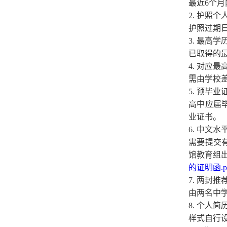
最近
6
个月
2
. 护照个
护照过期
3
. 最高学
已取得的
4
. 对应
需由学校
5
. 预毕
高中应届
业证书。
6
. 中文水
需要提交
馆教育组
的证明函.p
7
. 两封推
由两名中
8
. 个人简
样式自行