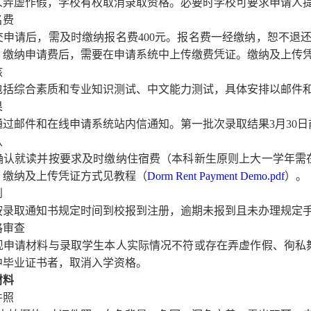
人弄虚作假，学校有权取消录取资格。必要时学校可要求申请人
名费
交申请后，需及时缴纳报名费
400
元。报名费一经缴纳，恕不退
。缴纳申请费后，需要在申请系统中上传缴费凭证。缴纳及上传
核
包括综合素质和专业知识测试、中文能力测试，具体安排以邮件
果
通过邮件和在线申请系统站内信通知。第一批次录取结果
3
月
30
日
认
确认就读并按要求及时缴纳住宿费（本科新生原则上大一学年需
。缴纳及上传凭证方式见教程（
Dorm Rent Payment Demo.pdf
）。
到
按录取通知书规定时间到校报到注册，逾期未报到且未办理规定
格审查
现申请材料与录取学生本人实际情况不符或存在弄虚作假、徇私
中毕业证书者，取消入学资格。
材料
件照