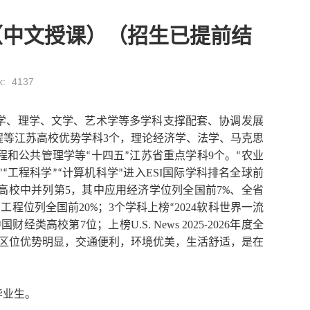
（中文授课）（招生已提前结
k:
4137
学、理学、文学、艺术学等多学科支撑配套、协调发展
程等江苏高校优势学科
3
个，理论经济学、法学、马克思
程和公共管理学等
十四五
江苏省重点学科
9
个。
农业
“
”
“
工程科学
计算机科学
进入
ESI
国际学科排名全球前
”“
”“
”
高校中并列第
5
，其中应用经济学位列全国前
7
、全省
%
与工程位列全国前
20
；
3
个学科上榜
2024
软科世界一流
%
“
中国财经类高校第
7
位；上榜
U
S
News
2025
2026
年度全
.
.
-
区位优势明显，交通便利，环境优美，生活舒适，是在
毕业生。