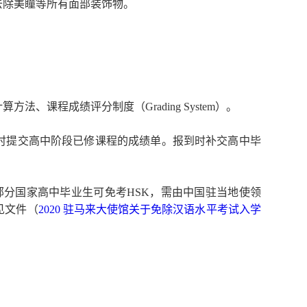
去除美瞳等所有面部装饰物。
计算方法、课程成绩评分制度（
Grading
System
）。
时提交高中阶段已修课程的成绩单。报到时补交高中毕
部分国家高中毕业生可免考
HSK
，需由中国驻当地使领
见文件（
2020 驻马来大使馆关于免除汉语水平考试入学