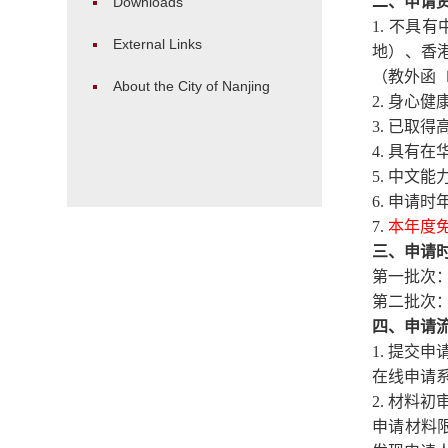
二、申请
Downloads
1
. 不具
External Links
地）、香
（教外函
About the City of Nanjing
2
. 身心
3
. 已取
4
. 具有
5
. 中文
6
. 申请
7
.
本年度
三、申请
第一批次
第二批次
四、申请
1
. 提交申
在线申请
2
. 材料初
申请材料