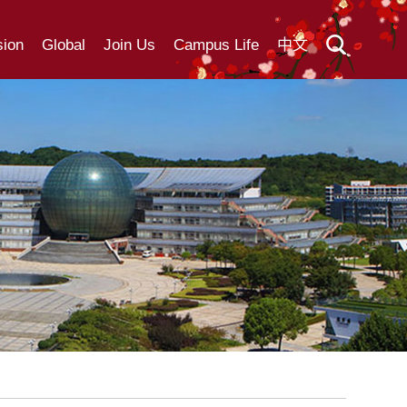
ion
Global
Join Us
Campus Life
中文