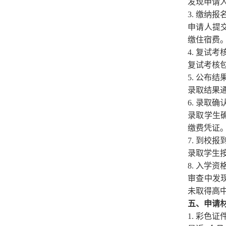
发现申请
3
. 缴纳报
申请人提
缴住宿费
4
. 复试考
复试考核
5
. 公布
结
录取结果
6
. 录取确
录取学生
缴费凭证
7
. 到校报
录取学生
8
. 入学资
审查中发
未取得高
五、申请
1
. 彩色证