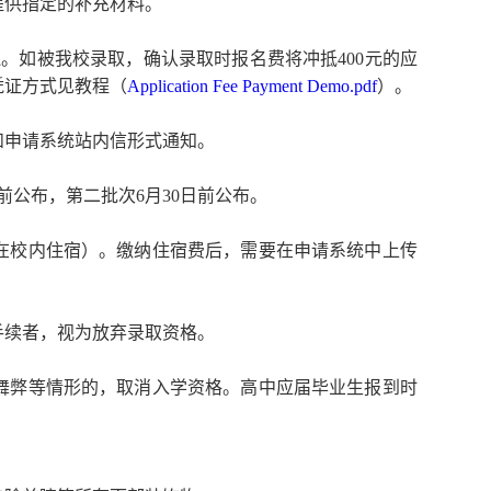
提供指定的补充材料。
还。如被我校录取，确认录取时报名费将冲抵
400
元的应
凭证方式见教程（
Application Fee Payment Demo.pdf
）。
和申请系统站内信形式通知。
前公布，第二批次
6
月
30
日前公布。
在校内住宿）。缴纳住宿费后，需要在申请系统中上传
手续者，视为放弃录取资格。
舞弊等情形的，取消入学资格。高中应届毕业生报到时