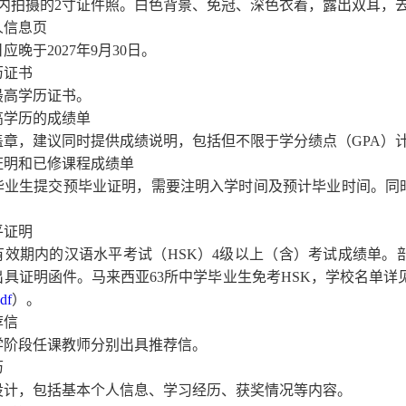
内拍摄的
2
寸证件照。白色背景、免冠、深色衣着，露出双耳，
人信息页
日应晚于
2027
年
9
月
30
日。
历证书
最高学历证书。
最高学历的成绩单
盖章，建议同时提供成绩说明，包括但不限于学分绩点（
GPA
）
业证明和已修课程成绩单
毕业生提交预毕业证明，需要注明入学时间及预计毕业时间。同
平证明
有效期内的汉语水平考试（
HSK
）
4
级以上（含）考试成绩单。
出具证明函件。马来西亚
63
所中学毕业生免考
HSK
，学校名单详
df
）。
荐信
学阶段任课教师分别出具推荐信。
历
设计，包括基本个人信息、学习经历、获奖情况等内容。