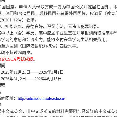
资格
有中国国籍。申请人父母双方或一方为中国公民并定居在国外，
港、澳门和台湾居民，后移民国外获得外国国籍，应满足《教育
〔
2020
〕
12
号）要求。
健康、知华友华、品德良好、遵纪守法，无违法犯罪记录。
得高中以上（含）学历，高中应届毕业生需在开学报到前取得高中
在华学习的意愿和经济实力，能够支付在华学习生活相关费用。
能力至少达到《国际汉语能力标准》四级水平。
时年龄不超过
24
周岁。
免交
CSCA
考试成绩。
时间
：
2025
年
11
月
21
日
——
2026
年
3
月
1
日
：
2026
年
3
月
2
日
——
2026
年
6
月
15
日
流程
请
系统网址：
http
://
admission
.
nufe
.
edu
.
cn
/
审
限中文或英文，非中文或英文的材料需要附加经公证的中文或英