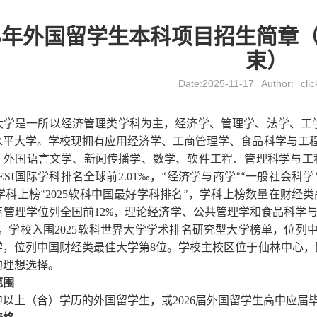
26年外国留学生本科项目招生简章
束）
Date:2025-11-17
Author:
clic
大学是一所以经济管理类学科为主，经济学、管理学、法学、工
水平大学。学校现拥有应用经济学、工商管理学、食品科学与工
、外国语言文学、新闻传播学、数学、软件工程、管理科学与工
ESI
国际学科排名全球前
2
01
，
经济学与商学
一般社会科学
.
‰
“
”“
学科上榜
2025
软科中国最好学科排名
，学科上榜数量在财经类
“
”
商管理学位列全国前
12
，理论经济学、公共管理学和食品科学
%
。学校入围
2025
软科世界大学学术排名研究型大学榜单，位列
学，位列中国财经类最佳大学第
8
位。学校主校区位于仙林中心，
的理想选择
。
范围
中以上（含）学历的外国留学生，或
2026
届外国留学生高中应届