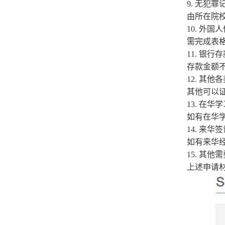
9
. 无犯罪
由所在院
10
. 外国
需完成表
11
. 银行
存款金额
12
. 其他
其他可以
13
. 在华
如有在华
14
. 来华
如有来华
15
. 其他
上述申请