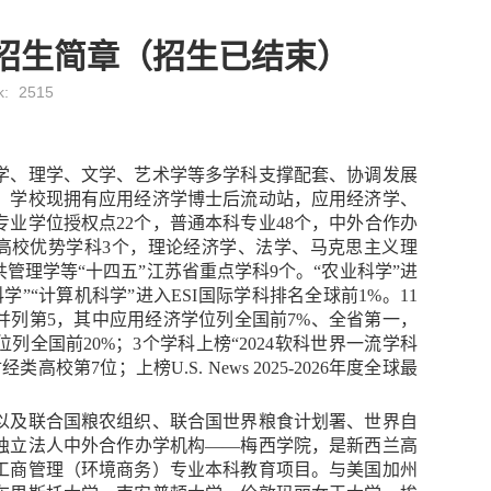
目招生简章（招生已结束）
k:
2515
学、理学、文学、艺术学等多学科支撑配套、协调发展
。学校现拥有应用经济学博士后流动站，应用经济学、
专业学位授权点
22
个，普通本科专业
48
个，中外合作办
高校优势学科
3
个，理论经济学、法学、马克思主义理
共管理学等
“十四五”江苏省重点学科
9
个。
“农业科学”进
科学”“计算机科学”进入
ESI
国际学科排名全球前
1
%。
11
并列第
5
，其中应用经济学位列全国前
7
%、全省第一，
位列全国前
20
%；
3
个学科上榜
“
2024
软科世界一流学科
财经类高校第
7
位；上榜
U
.
S
.
News
2025
-
2026
年度全球最
以及联合国粮农组织、联合国世界粮食计划署、世界自
独立法人中外合作办学机构
——梅西学院，是新西兰高
工商管理（环境商务）专业本科教育项目。与美国加州