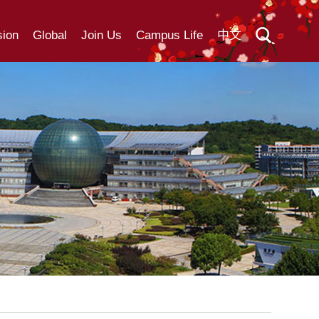
ion
Global
Join Us
Campus Life
中文