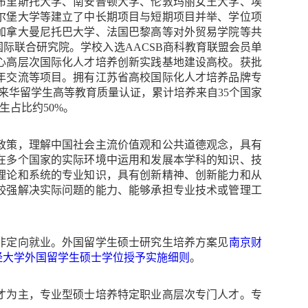
布里斯托大学、南安普顿大学、伦敦玛丽女王大学、埃
尔堡大学等建立了中长期项目与短期项目并举、学位项
加拿大曼尼托巴大学、法国巴黎高等对外贸易学院等共
国际联合研究院。学校入选
AACSB
商科教育联盟会员单
心高层次国际化人才培养创新实践基地建设高校。获批
年交流等项目。拥有江苏省高校国际化人才培养品牌专
来华留学生高等教育质量认证，累计培养来自
35
个国家
历生占比约
50
%。
政策，理解中国社会主流价值观和公共道德观念，具有
在多个国家的实际环境中运用和发展本学科的知识、技
理论和系统的专业知识，具有创新精神、创新能力和从
较强解决实际问题的能力、能够承担专业技术或管理工
非定向就业。外国留学生硕士研究生培养方案见
南京财
经大学外国留学生硕士学位授予实施细则
。
才为主，专业型硕士培养特定职业高层次专门人才。专