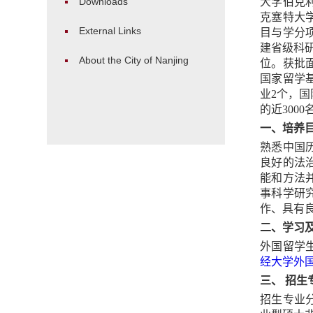
Downloads
大学伯克
克塞特大
External Links
目与学分
建省级科
About the City of Nanjing
位。获批
国家留学
业
2
个，国
的近
3000
一、培养
熟悉中国
良好的法
能和方法
事科学研
作、具有
二、学习
外国留学
经大学外
三、
招生
招生专业