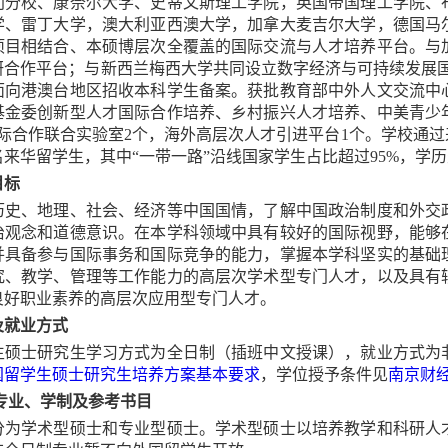
利分校、康奈尔大学、史蒂文斯理工学院，英国帝国理工学院、
学、雷丁大学，澳大利亚西澳大学，加拿大麦吉尔大学，德国马
项目相结合、本硕博层次全覆盖的国际交流与人才培养平台。与
研合作平台；与新西兰梅西大学共同设立数字经济与可持续发展
面向港澳台地区招收本科学生备案。获批教育部中外人文交流中
基金委创新型人才国际合作培养、乡村振兴人才培养、中美青少
际合作联合实验室
2
个，海外高层次人才引进平台
1
个。学校通过
名来华留学生，其中
“一带一路”沿线国家学生占比超过
95
%，学
目标
历史、地理、社会、经济等中国国情，了解中国政治制度和外交
治观念和道德意识。在本学科领域中具有较好的国际视野，能够
并具备参与国际事务和国际竞争的能力，掌握本学科坚实的基础
究、教学、管理等工作能力的高层次学术型专门人才，以及具有
良好职业素养的高层次应用型专门人才。
及就业方式
生硕士研究生学习方式为全日制（插班中文授课），就业方式为
国留学生硕士研究生培养方案基本要求
，学位授予条件见
南京财
专业
、
学制
及参考书目
分为学术型硕士和专业型硕士。学术型硕士以培养教学和科研人