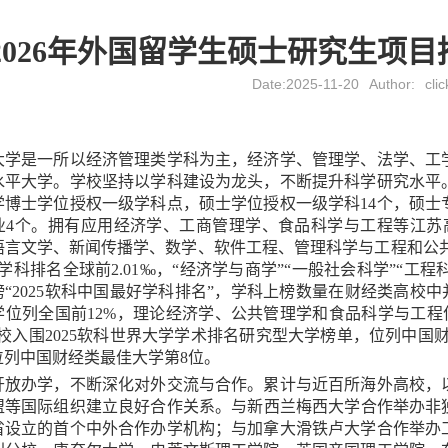
2026年外国留学生硕士研究生项
Date:2025-11-20
Author:
clic
大学是一所以经济管理类学科为主，经济学、管理学、法学、工
水平大学。学校坚持以学科建设为龙头，不断提升科学研究水平
学博士学位授权一级学科点，硕士学位授权一级学科
14
个，硕士
业
4
个。拥有应用经济学、工商管理学、食品科学与工程等江苏
语言文学、新闻传播学、数学、软件工程、管理科学与工程和公
学科排名全球前
2
.
01
‰，“经济学与商学”“一般社会科学”“工程
榜
“
2025
软科中国最好学科排名
”，学科上榜数量在财经类高校中
学位列全国前
12
%，理论经济学、公共管理学和食品科学与工程
学校入围
2025
软科世界大学学术排名研究型大学榜单，位列中国
位列中国财经类最佳大学第
8
位。
开放办学，不断深化对外交流与合作。累计与近百所海外高校，
盟等国际组织建立良好合作关系。与新西兰梅西大学合作举办非
省设立的首个中外合作办学机构；与加拿大滑铁卢大学合作举办